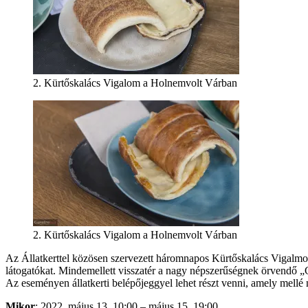
2. Kürtőskalács Vigalom a Holnemvolt Várban
2. Kürtőskalács Vigalom a Holnemvolt Várban
Az Állatkerttel közösen szervezett háromnapos Kürtőskalács Vigalmon
látogatókat. Mindemellett visszatér a nagy népszerűségnek örvendő „Cs
Az eseményen állatkerti belépőjeggyel lehet részt venni, amely mell
Mikor
: 2022. május 13. 10:00 – május 15. 19:00