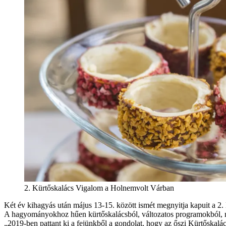
2. Kürtőskalács Vigalom a Holnemvolt Várban
Két év kihagyás után május 13-15. között ismét megnyitja kapuit a 2.
A hagyományokhoz hűen kürtőskalácsból, változatos programokból, me
„2019-ben pattant ki a fejünkből a gondolat, hogy az őszi Kürtőskalác