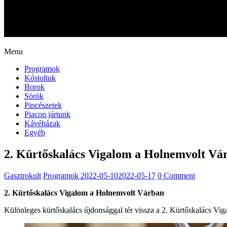
Menu
Programok
Kóstoltuk
Borok
Sörök
Pincészetek
Piacon jártunk
Kávéházak
Egyéb
2. Kürtőskalács Vigalom a Holnemvolt Vá
Gasztrokult
Programok
2022-05-10
2022-05-17
0 Comment
2. Kürtőskalács Vigalom a Holnemvolt Várban
Különleges kürtőskalács újdonsággal tér vissza a 2. Kürtőskalács V