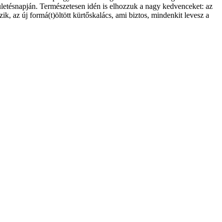
letésnapján. Természetesen idén is elhozzuk a nagy kedvenceket: az
ik, az új formá(t)öltött kürtőskalács, ami biztos, mindenkit levesz a