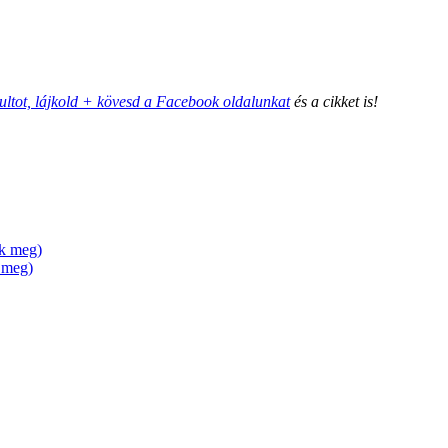
ultot, lájkold + kövesd a Facebook oldalunkat
és a cikket is!
ik meg)
k meg)