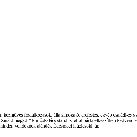
 kézműves foglalkozások, állatsimogató, arcfestés, egyéb családi-és 
ináld magad!” kürtőskalács stand is, ahol bárki elkészítheti kedvenc e
é minden vendégnek ajándék Édesmaci Házicsoki jár.