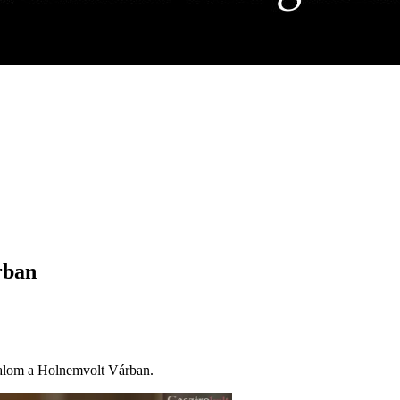
rban
igalom a Holnemvolt Várban.