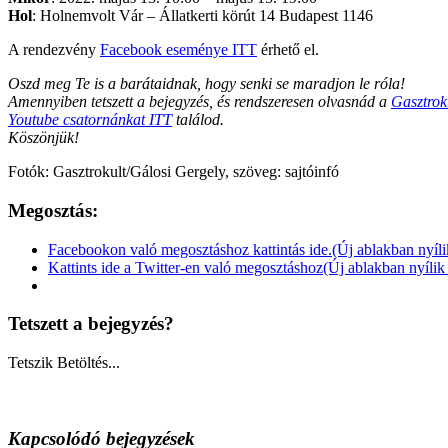
Hol
: Holnemvolt Vár – Állatkerti körút 14 Budapest 1146
A rendezvény
Facebook eseménye ITT
érhető el.
Oszd meg Te is a barátaidnak, hogy senki se maradjon le róla!
Amennyiben tetszett a bejegyzés, és rendszeresen olvasnád a
Gasztrok
Youtube csatornánkat ITT
találod.
Köszönjük!
Fotók: Gasztrokult/Gálosi Gergely, szöveg: sajtóinfó
Megosztás:
Facebookon való megosztáshoz kattintás ide.(Új ablakban nyíl
Kattints ide a Twitter-en való megosztáshoz(Új ablakban nyíli
Tetszett a bejegyzés?
Tetszik
Betöltés...
Kapcsolódó bejegyzések