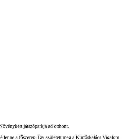
Növénykert játszóparkja ad otthont.
sé lenne a főszerep. Így született meg a Kürtőskalács Vigalom