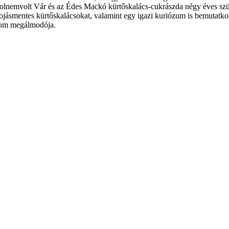
Holnemvolt Vár és az Édes Mackó kürtőskalács-cukrászda négy éves szü
 tojásmentes kürtőskalácsokat, valamint egy igazi kuriózum is bemutatkoz
alom megálmodója.