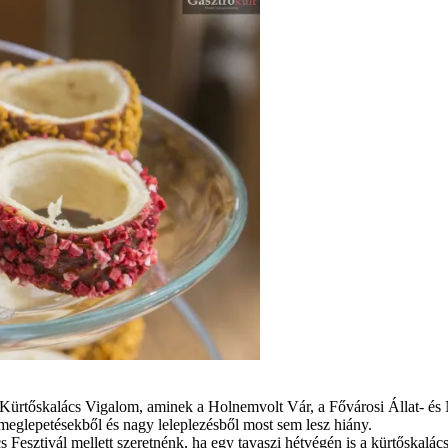
 Kürtőskalács Vigalom, aminek a Holnemvolt Vár, a Fővárosi Állat- és 
glepetésekből és nagy leleplezésből most sem lesz hiány.
s Fesztivál mellett szeretnénk, ha egy tavaszi hétvégén is a kürtőskalác