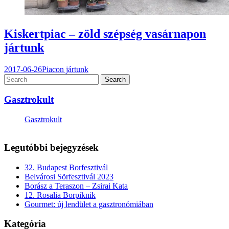
Kiskertpiac – zöld szépség vasárnapon
jártunk
2017-06-26
Piacon jártunk
Gasztrokult
Gasztrokult
Legutóbbi bejegyzések
32. Budapest Borfesztivál
Belvárosi Sörfesztivál 2023
Borász a Teraszon – Zsirai Kata
12. Rosalia Borpiknik
Gourmet: új lendület a gasztronómiában
Kategória