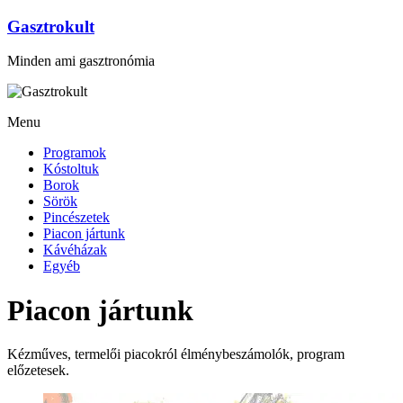
Gasztrokult
Minden ami gasztronómia
Menu
Programok
Kóstoltuk
Borok
Sörök
Pincészetek
Piacon jártunk
Kávéházak
Egyéb
Piacon jártunk
Kézműves, termelői piacokról élménybeszámolók, program
előzetesek.