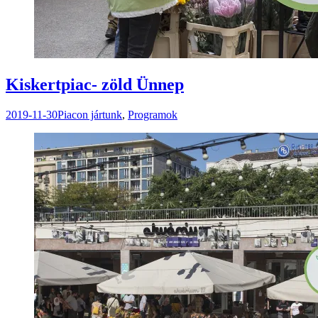
Kiskertpiac- zöld Ünnep
2019-11-30
Piacon jártunk
,
Programok