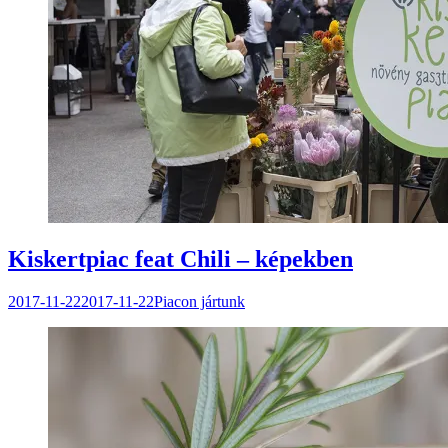
Kiskertpiac feat Chili – képekben
2017-11-22
2017-11-22
Piacon jártunk