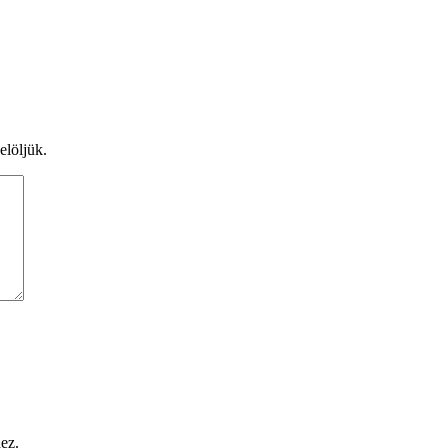
elöljük.
hez.