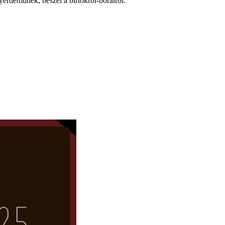
yérdeműnek, beszél a birtokról-borairól.