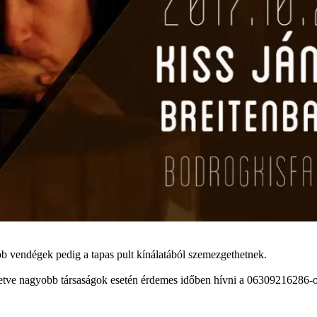
bb vendégek pedig a tapas pult kínálatából szemezgethetnek.
lletve nagyobb társaságok esetén érdemes időben hívni a 06309216286-