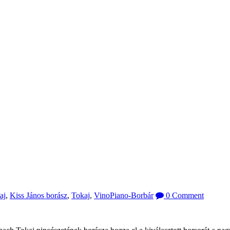
aj
,
Kiss János borász
,
Tokaj
,
VinoPiano-Borbár
0 Comment