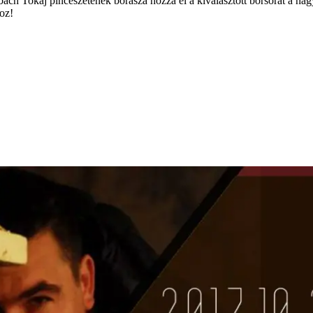
ach Tokaj pincészetének borásza hozza el a kiválasztott borsorát a nag
hoz!