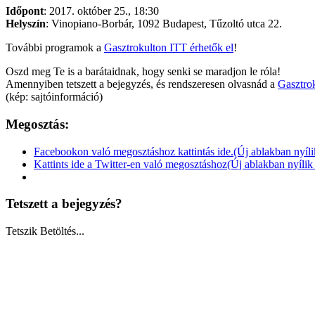
Időpont
: 2017. október 25., 18:30
Helyszín
: Vinopiano-Borbár, 1092 Budapest, Tűzoltó utca 22.
További programok a
Gasztrokulton ITT érhetők el
!
Oszd meg Te is a barátaidnak, hogy senki se maradjon le róla!
Amennyiben tetszett a bejegyzés, és rendszeresen olvasnád a
Gasztrok
(kép: sajtóinformáció)
Megosztás:
Facebookon való megosztáshoz kattintás ide.(Új ablakban nyíl
Kattints ide a Twitter-en való megosztáshoz(Új ablakban nyíli
Tetszett a bejegyzés?
Tetszik
Betöltés...