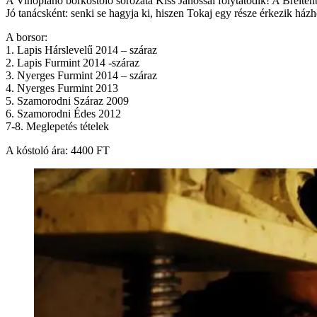
A Vinopiano borkóstoló sorozata Kiss Jánossal folytatódik! A Breitenb
Jó tanácsként: senki se hagyja ki, hiszen Tokaj egy része érkezik ház
A borsor:
1. Lapis Hárslevelű 2014 – száraz
2. Lapis Furmint 2014 -száraz
3. Nyerges Furmint 2014 – száraz
4. Nyerges Furmint 2013
5. Szamorodni Száraz 2009
6. Szamorodni Édes 2012
7-8. Meglepetés tételek
A kóstoló ára: 4400 FT