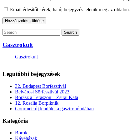
Email értesítőt kérek, ha új bejegyzés jelenik meg az oldalon.
Gasztrokult
Gasztrokult
Legutóbbi bejegyzések
32. Budapest Borfesztivál
Belvárosi Sörfesztivál 2023
Borász a Teraszon – Zsirai Kata
12. Rosalia Borpiknik
Gourmet: új lendület a gasztronómiában
Kategória
Borok
Kávéházak