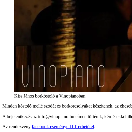
Kiss János borkóstoló a Vinopianoban
Minden kóstoló mellé szódát és borkorcsolyákat készítenek, az éhese
A bejelentkezés az info@vinopiano.hu címen történik, kérdésekkel i
Az rendezvény
facebook eseménye ITT érhető el
.