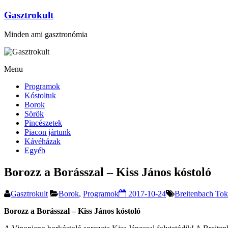
Gasztrokult
Minden ami gasztronómia
Menu
Programok
Kóstoltuk
Borok
Sörök
Pincészetek
Piacon jártunk
Kávéházak
Egyéb
Borozz a Borásszal – Kiss János kóstoló
Gasztrokult
Borok
,
Programok
2017-10-24
Breitenbach Tok
Borozz a Borásszal – Kiss János kóstoló