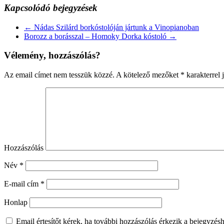
Kapcsolódó bejegyzések
←
Nádas Szilárd borkóstolóján jártunk a Vinopianoban
Borozz a borásszal – Homoky Dorka kóstoló
→
Vélemény, hozzászólás?
Az email címet nem tesszük közzé.
A kötelező mezőket
*
karakterrel j
Hozzászólás
Név
*
E-mail cím
*
Honlap
Email értesítőt kérek, ha további hozzászólás érkezik a bejegyzés