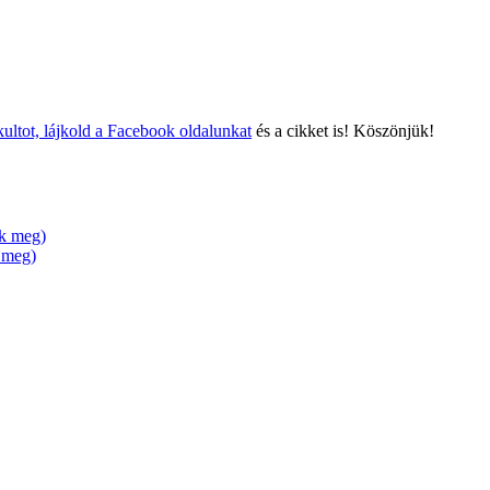
ultot, lájkold a Facebook oldalunkat
és a cikket is! Köszönjük!
ik meg)
k meg)