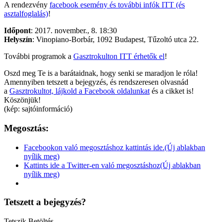
A rendezvény
facebook esemény és további infók ITT (és
asztalfoglalás)
!
Időpont
: 2017. november., 8. 18:30
Helyszín
: Vinopiano-Borbár, 1092 Budapest, Tűzoltó utca 22.
További programok a
Gasztrokulton ITT érhetők el
!
Oszd meg Te is a barátaidnak, hogy senki se maradjon le róla!
Amennyiben tetszett a bejegyzés, és rendszeresen olvasnád
a
Gasztrokultot, lájkold a Facebook oldalunkat
és a cikket is!
Köszönjük!
(kép: sajtóinformáció)
Megosztás:
Facebookon való megosztáshoz kattintás ide.(Új ablakban
nyílik meg)
Kattints ide a Twitter-en való megosztáshoz(Új ablakban
nyílik meg)
Tetszett a bejegyzés?
Tetszik
Betöltés...