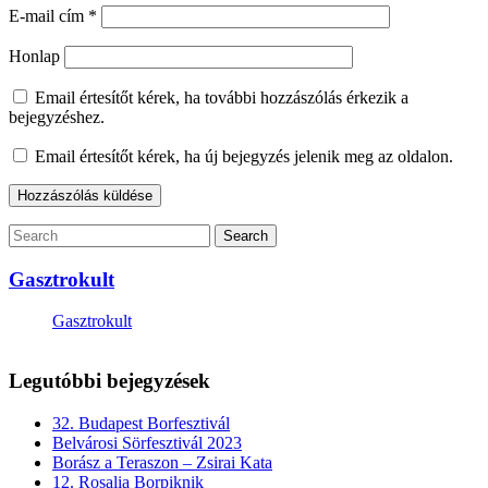
E-mail cím
*
Honlap
Email értesítőt kérek, ha további hozzászólás érkezik a
bejegyzéshez.
Email értesítőt kérek, ha új bejegyzés jelenik meg az oldalon.
Gasztrokult
Gasztrokult
Legutóbbi bejegyzések
32. Budapest Borfesztivál
Belvárosi Sörfesztivál 2023
Borász a Teraszon – Zsirai Kata
12. Rosalia Borpiknik