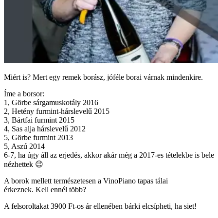
Miért is? Mert egy remek borász, jóféle borai várnak mindenkire.
Íme a borsor:
1, Görbe sárgamuskotály 2016
2, Hetény furmint-hárslevelű 2015
3, Bártfai furmint 2015
4, Sas alja hárslevelű 2012
5, Görbe furmint 2013
5, Aszú 2014
6-7, ha úgy áll az erjedés, akkor akár még a 2017-es tételekbe is bele
nézhettek 😉
A borok mellett természetesen a VinoPiano tapas tálai
érkeznek. Kell ennél több?
A felsoroltakat 3900 Ft-os ár ellenében bárki elcsípheti, ha siet!