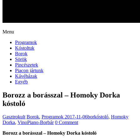
Menu
Programok
Kóstoltuk
Borok
Sörök
Pincészetek
Piacon jártunk
Kávéházak
Egyéb
Borozz a borásszal – Homoky Dorka
kóstoló
Gasztrokult
Borok
,
Programok
2017-11-06
borkóstoló
,
Homoky
Dorka
,
VinoPiano-Borbár
0 Comment
Borozz a borásszal – Homoky Dorka kóstoló