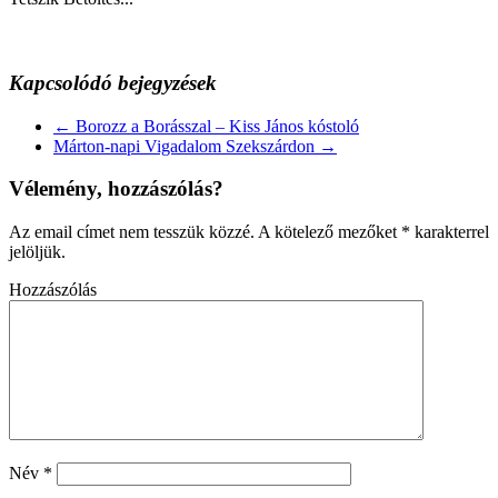
Kapcsolódó bejegyzések
←
Borozz a Borásszal – Kiss János kóstoló
Márton-napi Vigadalom Szekszárdon
→
Vélemény, hozzászólás?
Az email címet nem tesszük közzé.
A kötelező mezőket
*
karakterrel
jelöljük.
Hozzászólás
Név
*