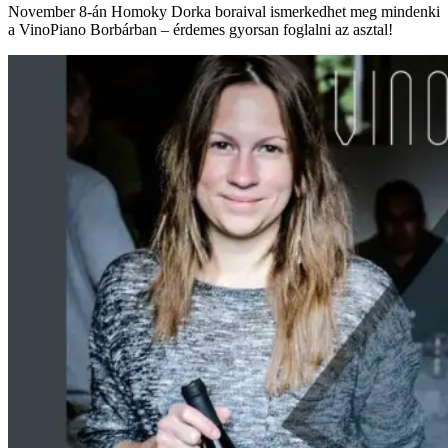
November 8-án Homoky Dorka boraival ismerkedhet meg mindenki
a VinoPiano Borbárban – érdemes gyorsan foglalni az asztal!