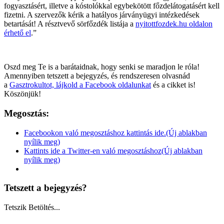
fogyasztásért, illetve a kóstolókkal egybekötött főzdelátogatásért kell
fizetni. A szervezők kérik a hatályos járványügyi intézkedések
betartását! A résztvevő sörfőzdék listája a
nyitottfozdek.hu oldalon
érhető el
.”
Oszd meg Te is a barátaidnak, hogy senki se maradjon le róla!
Amennyiben tetszett a bejegyzés, és rendszeresen olvasnád
a
Gasztrokultot, lájkold a Facebook oldalunkat
és a cikket is!
Köszönjük!
Megosztás:
Facebookon való megosztáshoz kattintás ide.(Új ablakban
nyílik meg)
Kattints ide a Twitter-en való megosztáshoz(Új ablakban
nyílik meg)
Tetszett a bejegyzés?
Tetszik
Betöltés...