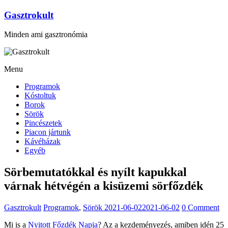
Gasztrokult
Minden ami gasztronómia
Menu
Programok
Kóstoltuk
Borok
Sörök
Pincészetek
Piacon jártunk
Kávéházak
Egyéb
Sörbemutatókkal és nyílt kapukkal
várnak hétvégén a kisüzemi sörfőzdék
Gasztrokult
Programok
,
Sörök
2021-06-02
2021-06-02
0 Comment
Mi is a
Nyitott Főzdék Napja
? Az a kezdeményezés, amiben idén 25