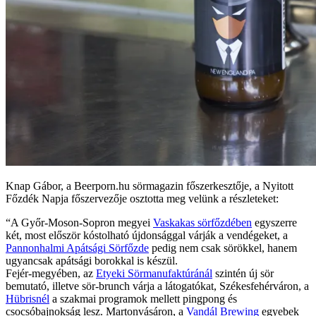
Knap Gábor, a Beerporn.hu sörmagazin főszerkesztője, a Nyitott
Főzdék Napja főszervezője osztotta meg velünk a részleteket:
“A Győr-Moson-Sopron megyei
Vaskakas sörfőzdében
egyszerre
két, most először kóstolható újdonsággal várják a vendégeket, a
Pannonhalmi Apátsági Sörfőzde
pedig nem csak sörökkel, hanem
ugyancsak apátsági borokkal is készül.
Fejér-megyében, az
Etyeki Sörmanufaktúránál
szintén új sör
bemutató, illetve sör-brunch várja a látogatókat, Székesfehérváron, a
Hübrisnél
a szakmai programok mellett pingpong és
csocsóbajnokság lesz. Martonvásáron, a
Vandál Brewing
egyebek