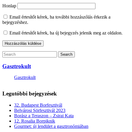
Honlap
Email értesítőt kérek, ha további hozzászólás érkezik a
bejegyzéshez.
Email értesítőt kérek, ha új bejegyzés jelenik meg az oldalon.
Gasztrokult
Gasztrokult
Legutóbbi bejegyzések
32. Budapest Borfesztivál
Belvárosi Sörfesztivál 2023
Borász a Teraszon – Zsirai Kata
12. Rosalia Borpiknik
Gourmet: új lendület a gasztronómiában