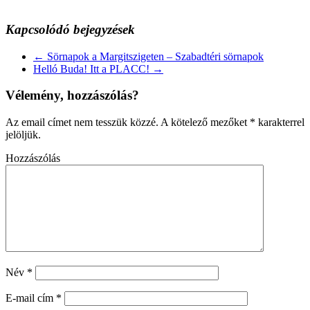
Kapcsolódó bejegyzések
←
Sörnapok a Margitszigeten – Szabadtéri sörnapok
Helló Buda! Itt a PLACC!
→
Vélemény, hozzászólás?
Az email címet nem tesszük közzé.
A kötelező mezőket
*
karakterrel
jelöljük.
Hozzászólás
Név
*
E-mail cím
*