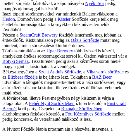
mellett sörpárlat kóstolóval, a kápolnásnyéki
Nyéki Sör
pedig
mangós újdonsággal is készül!
Igazi tóparti sörélményekkel vár mindenkit Balatonvilágoson a
Hedon
, Dombóváron pedig a
Kissler
Sörfőzde kertje telik meg
élettel és finomságokkal a környékbeli kézműves termelők
jóvoltából.
Pécsen a
SteamCraft Brewery
főzdéjét ismerhetik meg jobban az
érdeklődők, Kiskunhalason pedig az
Oázis Sörfőzde
mutat meg
mindent, amit a sörkészítésről tudni érdemes.
Törökszentmiklóson az
Ugar Brewery
több kvízzel is készül,
amelyeken értékes sörcsomagokat sorsol ki, Ózdon vakteszttel vár a
Bolyki Serház
, Tiszafüreden pedig akár a kézműves sörök mellé
magyar gint is kóstolhatnak a vendégek.
Békés-megyében a
Szent András Sörfőzde
, a
Viharsarok sörfőzde
és
az
Elixbeer főzdéje
is bejárható lesz, Tokajban a
BAZ Beer
udvarában a látogatók megismerkedhetnek a házi sörfőzéssel, vagy
akár közös sör-bor kóstolón, illetve főzde- és dűlőtúrán vehetnek
majd részt.
A fővárosban, illetve Pest-megyében négy kisüzem is várja a
látogatókat. A
Fehér Nyúl Sörfőzdében
ízhiba kóstoló, a
First Craft
Beernél
kerti party, Csepelen, a
Rizmajer Sörfőzdében
alkoholmentes fickósör kóstoló, a
Fóti Kézműves Sörfőzde
mellett
pedig koncertek, és veteránautó találkozó is lesz.
A Nyitott Főzdék Napja programjain a részvétel ingyenes, a