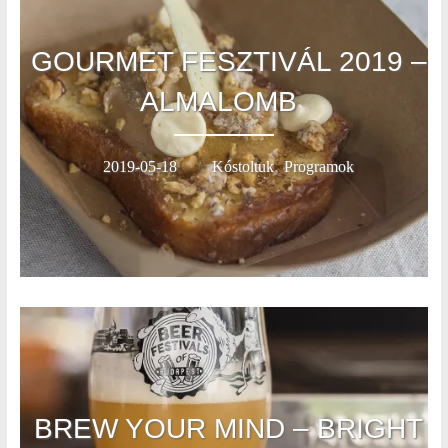
GOURMET FESZTIVÁL 2019 –
ALMALOMB
,
2019-05-18
Kóstoltuk
Programok
BREW YOUR MIND – BRIGHT