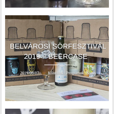
BELVÁROSI SÖRFESZTIVÁL
2019 – BEERCASE
,
,
2019-06-07
Kóstoltuk
Programok
Sörök