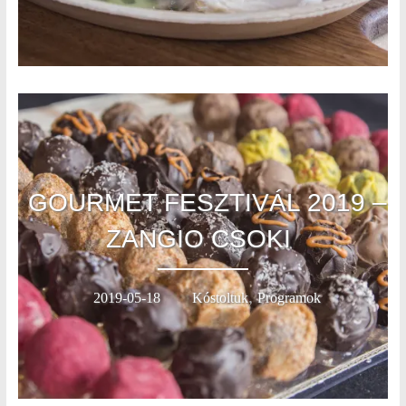
GOURMET FESZTIVÁL 2019 –
ZANGIO CSOKI
,
2019-05-18
Kóstoltuk
Programok