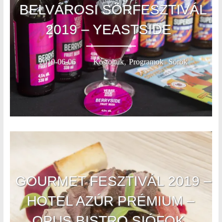
BELVÁROSI SÖRFESZTIVÁL
2019 – YEASTSIDE
,
,
2019-06-06
Kóstoltuk
Programok
Sörök
GOURMET FESZTIVÁL 2019 –
HOTEL AZÚR PRÉMIUM –
OPUS BISTRO SIÓFOK