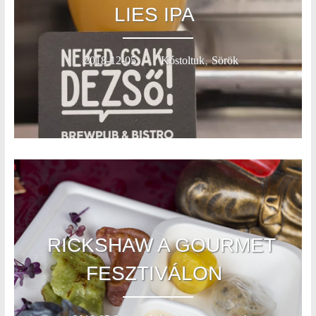
LIES IPA
,
2018-12-05
Kóstoltuk
Sörök
RICKSHAW A GOURMET
FESZTIVÁLON