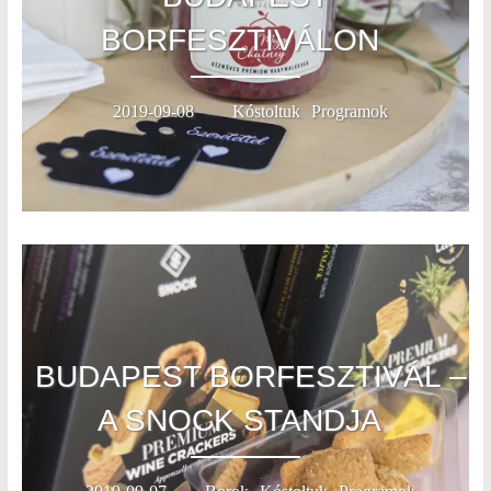
BORFESZTIVÁLON
,
2019-09-08
Kóstoltuk
Programok
BUDAPEST BORFESZTIVÁL –
A SNOCK STANDJA
,
,