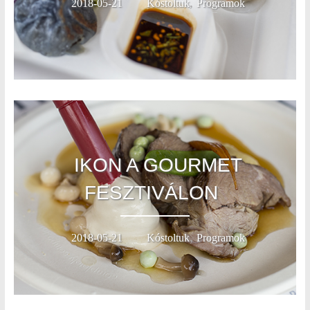
,
2018-05-21
Kóstoltuk
Programok
IKON A GOURMET
FESZTIVÁLON
,
2018-05-21
Kóstoltuk
Programok