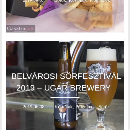
2019-09-07
Borok
Kóstoltuk
Programok
BELVÁROSI SÖRFESZTIVÁL
2019 – UGAR BREWERY
,
,
2019-06-08
Kóstoltuk
Programok
Sörök