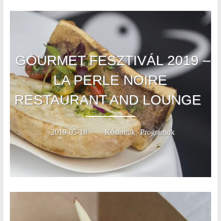
GOURMET FESZTIVÁL 2019 –
LA PERLE NOIRE
RESTAURANT AND LOUNGE
,
2019-05-18
Kóstoltuk
Programok