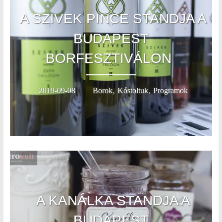
A SZIVEK PINCE STANDJA A
BUDAPEST
BORFESZTIVÁLON
,
,
2019-09-08
Borok
Kóstoltuk
Programok
A KANÁLKA STANDJA A
BUDAPEST