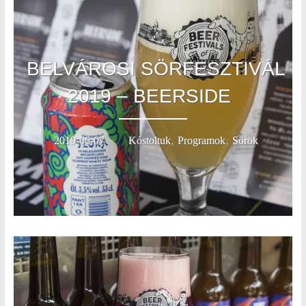
BELVÁROSI SÖRFESZTIVÁL
2019 – BEERSIDE
,
,
2019-06-07
Kóstoltuk
Programok
Sörök