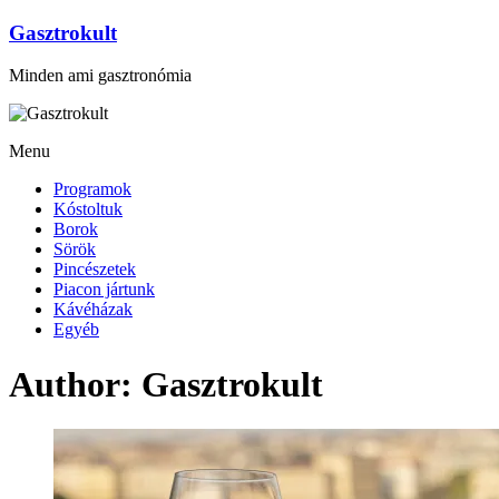
Gasztrokult
Minden ami gasztronómia
Menu
Programok
Kóstoltuk
Borok
Sörök
Pincészetek
Piacon jártunk
Kávéházak
Egyéb
Author:
Gasztrokult