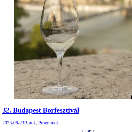
32. Budapest Borfesztivál
2023-08-23
Borok
,
Programok