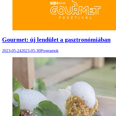
Gourmet: új lendület a gasztronómiában
2023-05-24
2023-05-30
Programok