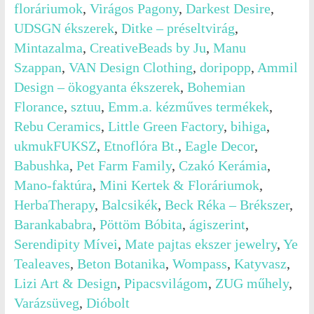
floráriumok
,
Virágos Pagony
,
Darkest Desire
,
UDSGN ékszerek
,
Ditke – préseltvirág
,
Mintazalma
,
CreativeBeads by Ju
,
Manu
Szappan
,
VAN Design Clothing
,
doripopp
,
Ammil
Design – ökogyanta ékszerek
,
Bohemian
Florance
,
sztuu
,
Emm.a. kézműves termékek
,
Rebu Ceramics
,
Little Green Factory
,
bihiga
,
ukmukFUKSZ
,
Etnoflóra Bt.
,
Eagle Decor
,
Babushka
,
Pet Farm Family
,
Czakó Kerámia
,
Mano-faktúra
,
Mini Kertek & Floráriumok
,
HerbaTherapy
,
Balcsikék
,
Beck Réka – Brékszer
,
Barankababra
,
Pöttöm Bóbita
,
ágiszerint
,
Serendipity Mívei
,
Mate pajtas ekszer jewelry
,
Ye
Tealeaves
,
Beton Botanika
,
Wompass
,
Katyvasz
,
Lizi Art & Design
,
Pipacsvilágom
,
ZUG műhely
,
Varázsüveg
,
Dióbolt