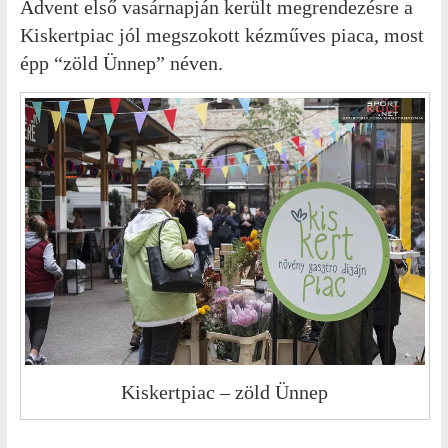
Advent első vasárnapján került megrendezésre a
Kiskertpiac jól megszokott kézműves piaca, most
épp “zöld Ünnep” néven.
Kiskertpiac – zöld Ünnep