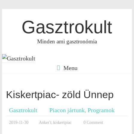
Gasztrokult
Minden ami gasztronómia
Menu
Kiskertpiac- zöld Ünnep
Gasztrokult
Piacon jártunk
,
Programok
2019-11-30
Anker't
kiskertpiac
0 Comment
,