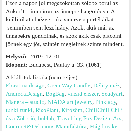
Ezen a napon jól megszokottan zöldbe borul az
Anker’t – immáron az ünnepre hangolódva. A
kiállítókat elnézve – és ismerve a portékáikat –
semmiben sem lesz hiány. Azok, akik már az
ünnepekre gondolnak, és azok akik csak piacolni
jönnek egy jót, szintén meglelnek szinte mindent.
Helyszín
: 2019. 12. 01.
Időpont
: Budapest, Paulay u. 33. (1061)
A kiállítók listája (nem teljes):
Floratina design
,
GreenWay Candle
,
Délity méz
,
AndindaDesign
,
BogBag
,
viksid ékszer
,
Soadyart
,
Manera – studio
,
NIADA art jewelry
,
Pinklady
,
tunki-tunki
,
RisoPlant
,
Kifőzöm
,
ChiliChill Chili
és a Zölddió
,
bublab
,
Travelling Fox Design
,
Ars
,
Gourmet&Delicious Manufaktúra
,
Mágikus kert