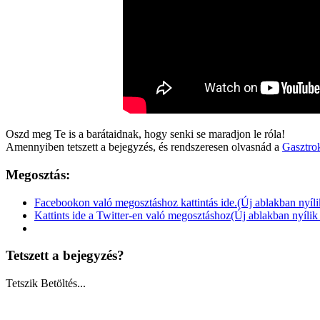
Oszd meg Te is a barátaidnak, hogy senki se maradjon le róla!
Amennyiben tetszett a bejegyzés, és rendszeresen olvasnád a
Gasztrok
Megosztás:
Facebookon való megosztáshoz kattintás ide.(Új ablakban nyíl
Kattints ide a Twitter-en való megosztáshoz(Új ablakban nyíli
Tetszett a bejegyzés?
Tetszik
Betöltés...