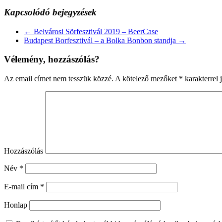
Kapcsolódó bejegyzések
←
Belvárosi Sörfesztivál 2019 – BeerCase
Budapest Borfesztivál – a Bolka Bonbon standja
→
Vélemény, hozzászólás?
Az email címet nem tesszük közzé.
A kötelező mezőket
*
karakterrel j
Hozzászólás
Név
*
E-mail cím
*
Honlap