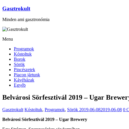
Gasztrokult
Minden ami gasztronómia
Menu
Programok
Kóstoltuk
Borok
Sörök
Pincészetek
Piacon jártunk
Kávéházak
Egyéb
Belvárosi Sörfesztivál 2019 – Ugar Brewer
Gasztrokult
Kóstoltuk
,
Programok
,
Sörök
2019-06-08
2019-06-08
0 
Belvárosi Sörfesztivál 2019 – Ugar Brewery