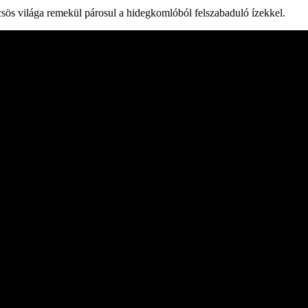
ös világa remekül párosul a hidegkomlóból felszabaduló ízekkel.