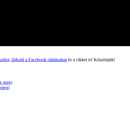
ultot, lájkold a Facebook oldalunkat
és a cikket is! Köszönjük!
ik meg)
k meg)