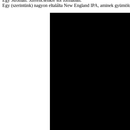
Egy Stróman. Szerencsénkre sör formában.
Egy (szerintünk) nagyon eltalálta New England IPA, aminek gyümölcs