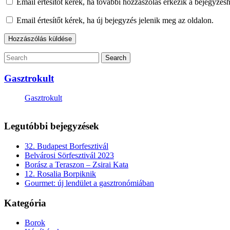
Email értesítőt kérek, ha további hozzászólás érkezik a bejegyzés
Email értesítőt kérek, ha új bejegyzés jelenik meg az oldalon.
Gasztrokult
Gasztrokult
Legutóbbi bejegyzések
32. Budapest Borfesztivál
Belvárosi Sörfesztivál 2023
Borász a Teraszon – Zsirai Kata
12. Rosalia Borpiknik
Gourmet: új lendület a gasztronómiában
Kategória
Borok