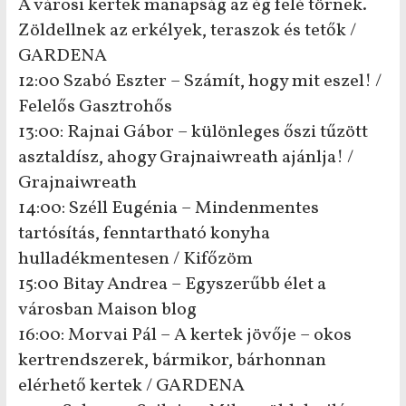
A városi kertek manapság az ég felé törnek.
Zöldellnek az erkélyek, teraszok és tetők /
GARDENA
12:00 Szabó Eszter – Számít, hogy mit eszel! /
Felelős Gasztrohős
13:00: Rajnai Gábor – különleges őszi tűzött
asztaldísz, ahogy Grajnaiwreath ajánlja! /
Grajnaiwreath
14:00: Széll Eugénia – Mindenmentes
tartósítás, fenntartható konyha
hulladékmentesen / Kifőzöm
15:00 Bitay Andrea – Egyszerűbb élet a
városban Maison blog
16:00: Morvai Pál – A kertek jövője – okos
kertrendszerek, bármikor, bárhonnan
elérhető kertek / GARDENA