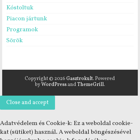
Kóstoltuk
Piacon jártunk
Programok
Sörök
Copyright © 2026
Gasztrokult
. Powered
by
WordPress
and
ThemeGrill
.
Adatvédelem és Cookie-k: Ez a weboldal cookie-
kat (sütiket) használ. A weboldal böngészésével