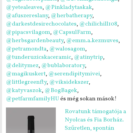
@yetealeaves
,
@Pinkladytaskak
,
@afuszereslany
,
@herbatherapy
,
@darkestdesirechocolates
,
@chilichill108
,
@pipacsvilagom
,
@CapsulFarm
,
@herbsgardenbeauty
,
@emm.a.kezmuves
,
@petramondta
,
@walosagom
,
@tunderuzicskaceramic
,
@atinytrip
,
@delitymez
,
@bublaboratory
,
@magikuskert
,
@serendipitymivei
,
@littlegreenfty
,
@viksidekszer
,
@katyvaszok
,
@BogBagek
,
@petfarmfamilyHU
és még sokan mások!
Rovatunk támogatója a
Nyolcas és Fia Borház.
Szűretlen, spontán