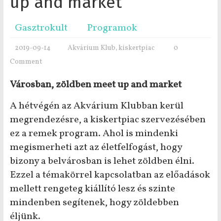
up and market
Gasztrokult
Programok
2019-09-14
Akvárium Klub
kiskertpiac
0
,
Comment
Városban, zöldben meet up and market
A hétvégén az Akvárium Klubban kerül
megrendezésre, a kiskertpiac szervezésében
ez a remek program. Ahol is mindenki
megismerheti azt az életfelfogást, hogy
bizony a belvárosban is lehet zöldben élni.
Ezzel a témakörrel kapcsolatban az előadások
mellett rengeteg kiállító lesz és szinte
mindenben segítenek, hogy zöldebben
éljünk.