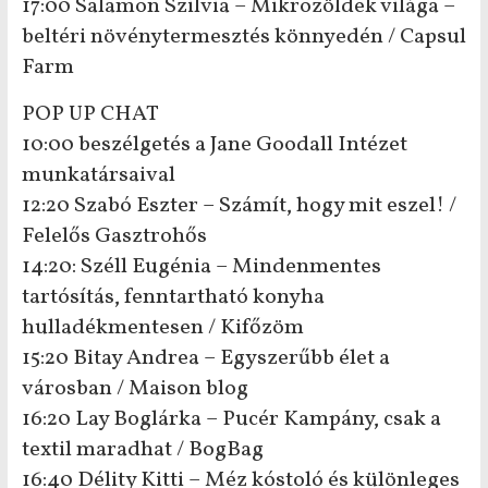
17:00 Salamon Szilvia – Mikrozöldek világa –
beltéri növénytermesztés könnyedén / Capsul
Farm
POP UP CHAT
10:00 beszélgetés a Jane Goodall Intézet
munkatársaival
12:20 Szabó Eszter – Számít, hogy mit eszel! /
Felelős Gasztrohős
14:20: Széll Eugénia – Mindenmentes
tartósítás, fenntartható konyha
hulladékmentesen / Kifőzöm
15:20 Bitay Andrea – Egyszerűbb élet a
városban / Maison blog
16:20 Lay Boglárka – Pucér Kampány, csak a
textil maradhat / BogBag
16:40 Délity Kitti – Méz kóstoló és különleges