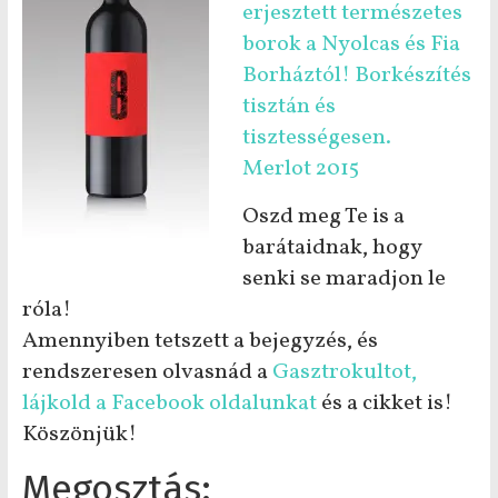
erjesztett természetes
borok a Nyolcas és Fia
Borháztól! Borkészítés
tisztán és
tisztességesen.
Merlot 2015
Oszd meg Te is a
barátaidnak, hogy
senki se maradjon le
róla!
Amennyiben tetszett a bejegyzés, és
rendszeresen olvasnád a
Gasztrokultot,
lájkold a Facebook oldalunkat
és a cikket is!
Köszönjük!
Megosztás: