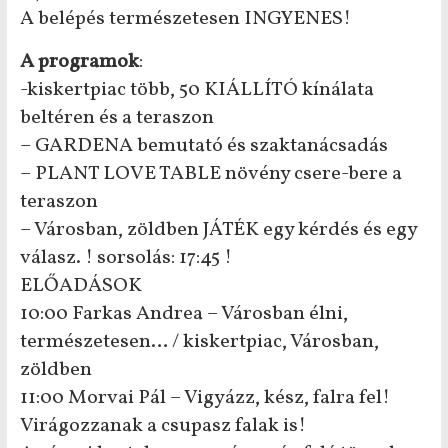
A belépés természetesen INGYENES!
A programok
:
-kiskertpiac több, 50 KIÁLLÍTÓ kínálata
beltéren és a teraszon
– GARDENA bemutató és szaktanácsadás
– PLANT LOVE TABLE növény csere-bere a
teraszon
– Városban, zöldben JÁTÉK egy kérdés és egy
válasz. ! sorsolás: 17:45 !
ELŐADÁSOK
10:00 Farkas Andrea – Városban élni,
természetesen… / kiskertpiac, Városban,
zöldben
11:00 Morvai Pál – Vigyázz, kész, falra fel!
Virágozzanak a csupasz falak is!