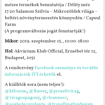
mézes termékek bemutatója / Délity méz
17:20 Salamon Szilvia – Mikrozöldek világa –
beltéri növénytermesztés könnyedén / Capsul
Farm
(A programváltozás jogát fenntartják!)
Mikor
: 2019. szeptember 15., 10:00-18:00
Hol
: Akvárium Klub Official, Erzsébet tér 12,
Budapest, 1051
A rendezvény
Facebook eseménye és további
információk ITT érhetők
el.
A kiállítók sora (nem teljes!):
@kifozom
,
@Rawsy
,
@preseltvirag
,
@viragospagony
,
@cleannecc
,
@eagledecorplants
,
@travellingfoxdesign
,