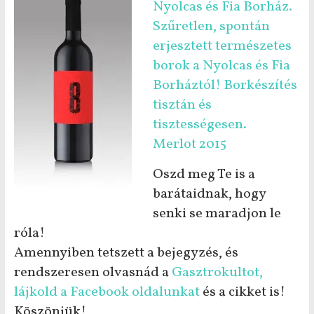
Nyolcas és Fia Borház.
Szűretlen, spontán
erjesztett természetes
borok a Nyolcas és Fia
Borháztól! Borkészítés
tisztán és
tisztességesen.
Merlot 2015
Oszd meg Te is a
barátaidnak, hogy
senki se maradjon le
róla!
Amennyiben tetszett a bejegyzés, és
rendszeresen olvasnád a
Gasztrokultot,
lájkold a Facebook oldalunkat
és a cikket is!
Köszönjük!