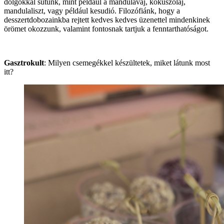
dolgokkal sütünk, mint például a mandulavaj, kókuszolaj,
mandulaliszt, vagy például kesudió. Filozófiánk, hogy a
desszertdobozainkba rejtett kedves kedves üzenettel mindenkinek
örömet okozzunk, valamint fontosnak tartjuk a fenntarthatóságot.
Gasztrokult
: Milyen csemegékkel készültetek, miket látunk most
itt?