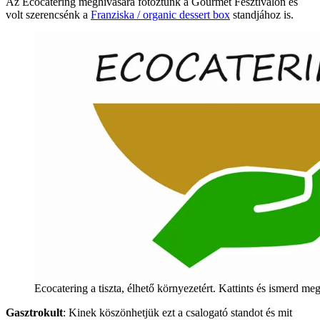
Az Ecocatering meghívására fotóztunk a Gourmet Fesztiválon és
volt szerencsénk a
Franziska / organic dessert box
standjához is.
Ecocatering a tiszta, élhető környezetért. Kattints és ismerd me
Gasztrokult
: Kinek köszönhetjük ezt a csalogató standot és mit