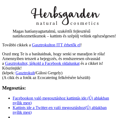
Magas hatóanyagtartalmú, szakértői fejlesztésű
natúrkozmetikumok – kattints és szépülj velünk egészségesen!
További cikkek a
Gasztrokulton ITT érhetők el
!
Oszd meg Te is a barátaidnak, hogy senki se maradjon le róla!
Amennyiben tetszett a bejegyzés, és rendszeresen olvasnád
a
Gasztrokultot, lájkold a Facebook oldalunkat
és a cikket is!
Köszönjük!
(képek:
Gasztrokult
/Gálosi Gergely)
(A cikk és a fotók az Ecocatering felkérésére készült)
Megosztás:
Facebookon való megosztáshoz kattintás ide.(Új ablakban
nyílik meg)
Kattints ide a Twitter-en való megosztáshoz(Új ablakban
nyílik meg)