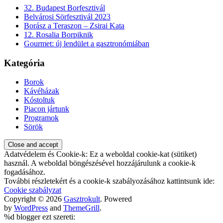
32. Budapest Borfesztivál
Belvárosi Sörfesztivál 2023
Borász a Teraszon – Zsirai Kata
12. Rosalia Borpiknik
Gourmet: új lendület a gasztronómiában
Kategória
Borok
Kávéházak
Kóstoltuk
Piacon jártunk
Programok
Sörök
Adatvédelem és Cookie-k: Ez a weboldal cookie-kat (sütiket)
használ. A weboldal böngészésével hozzájárulunk a cookie-k
fogadásához.
További részletekért és a cookie-k szabályozásához kattintsunk ide:
Cookie szabályzat
Copyright © 2026
Gasztrokult
. Powered
by
WordPress
and
ThemeGrill
.
%d
blogger ezt szereti: