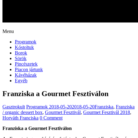
Menu
Programok
Kóstoltuk
Borok
Sörök
Pincészetek
Piacon jártunk
Kávéházak
Egyéb
Franziska a Gourmet Fesztiválon
Gasztrokult
Programok
2018-05-20
2018-05-20
Franziska
,
Franziska
/ organic dessert box
,
Gourmet Fesztivál
,
Gourmet Fesztivál 2018
,
Horváth Franciska
0 Comment
Franziska a Gourmet Fesztiválon