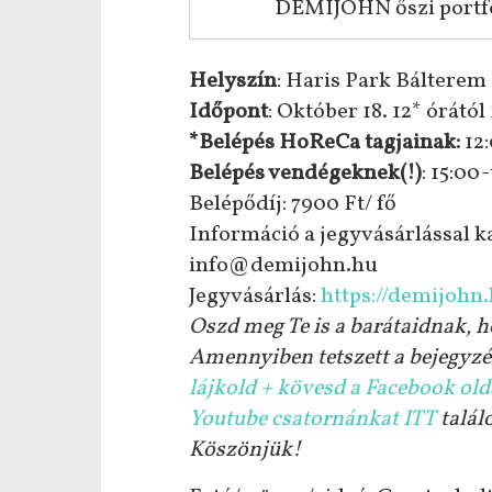
DEMIJOHN őszi portfól
Helyszín
: Haris Park Bálterem
Időpont
: Október 18. 12* órától
*Belépés HoReCa tagjainak:
12:
Belépés vendégeknek(!)
: 15:00-
Belépődíj: 7900 Ft/ fő
Információ a jegyvásárlással k
info@demijohn.hu
Jegyvásárlás:
https://demijohn
Oszd meg Te is a barátaidnak, h
Amennyiben tetszett a bejegyzé
lájkold + kövesd a Facebook ol
Youtube csatornánkat ITT
talál
Köszönjük!