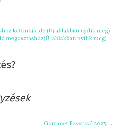
t
oz kattintás ide.(Új ablakban nyílik meg)
való megosztáshoz(Új ablakban nyílik meg)
zés?
yzések
Gourmet Fesztivál 2023
→