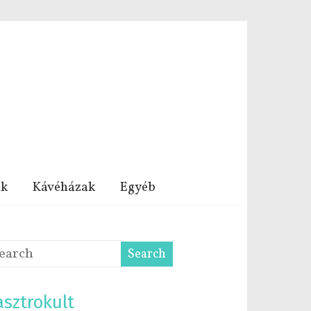
nk
Kávéházak
Egyéb
sztrokult