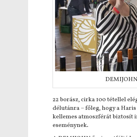
DEMIJOHN ő
22 borász, cirka 100 tétellel e
délutánra – főleg, hogy a Hari
kellemes atmoszférát biztosít
eseménynek.