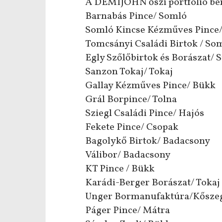
A DEMIJOHN őszi portfólió bemu
Barnabás Pince/ Somló
Somló Kincse Kézműves Pince
Tomcsányi Családi Birtok / So
Egly Szőlőbirtok és Borászat/
Sanzon Tokaj/ Tokaj
Gallay Kézműves Pince/ Bükk
Grál Borpince/ Tolna
Sziegl Családi Pince/ Hajós
Fekete Pince/ Csopak
Bagolykő Birtok/ Badacsony
Válibor/ Badacsony
KT Pince / Bükk
Karádi-Berger Borászat/ Tokaj
Unger Bormanufaktúra/Kősze
Páger Pince/ Mátra