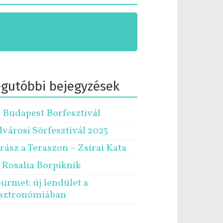
Gasztrokult
egutóbbi bejegyzések
. Budapest Borfesztivál
lvárosi Sörfesztivál 2023
rász a Teraszon – Zsirai Kata
. Rosalia Borpiknik
urmet: új lendület a
sztronómiában