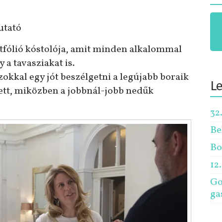
utató
tfólió kóstolója, amit minden alkalommal
a tavasziakat is.
okkal egy jót beszélgetni a legújabb boraik
L
lett, miközben a jobbnál-jobb nedűk
32
Be
Bo
12
Go
ga