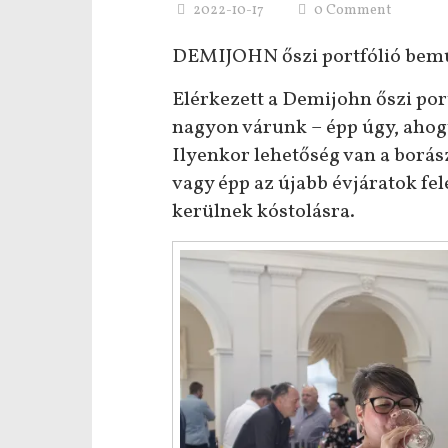
2022-10-17
0 Comment
DEMIJOHN őszi portfólió bem
Elérkezett a Demijohn őszi por
nagyon várunk – épp úgy, ahogy 
Ilyenkor lehetőség van a borász
vagy épp az újabb évjáratok fe
kerülnek kóstolásra.