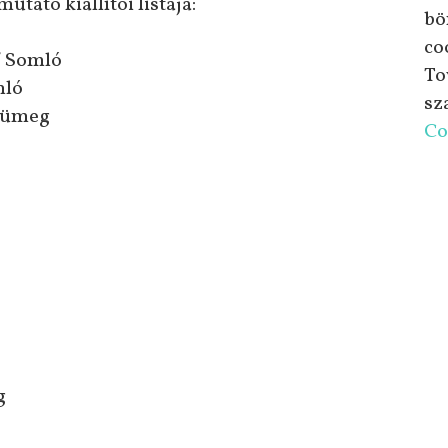
tató kiállítói listája:
bö
co
/ Somló
To
mló
sz
 Sümeg
Co
g