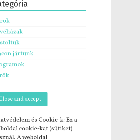
ategória
rok
véházak
stoltuk
acon jártunk
ogramok
rök
atvédelem és Cookie-k: Ez a
boldal cookie-kat (sütiket)
sznál. A weboldal