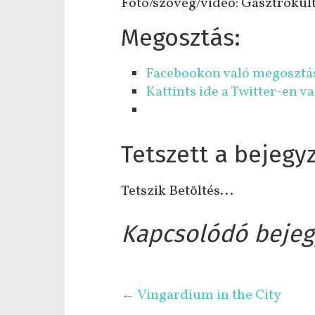
Fotó/szöveg/videó: Gasztrokul
Megosztás:
Facebookon való megosztásh
Kattints ide a Twitter-en 
Tetszett a bejegy
Tetszik
Betöltés...
Kapcsolódó bejeg
←
Vingardium in the City