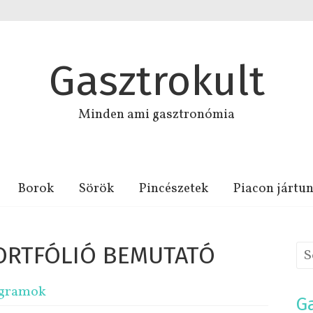
Gasztrokult
Minden ami gasztronómia
Borok
Sörök
Pincészetek
Piacon jártu
ORTFÓLIÓ BEMUTATÓ
gramok
Ga