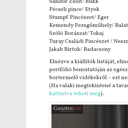
Sándor Zsolt/ Bükk
Pécseli pince/ Etyek
Stumpf Pincészet/ Eger
Kemendy Pezsgőműhely/ Bala
Szóló Borászat/ Tokaj
Turay Családi Pincészet / Nes
Jakab Birtok/ Badacsony
Elnézve a kiállítók listáját, 
portfólió bemutatóján az egész
bortermelő vidékekről – ezt n
(Ha valaki megtekintené a tavas
kattintva teheti meg
).