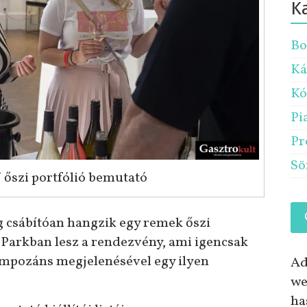
K
Bo
Ká
Kó
Pi
Pr
Sö
szi portfólió bemutató
lég csábítóan hangzik egy remek őszi
s Parkban lesz a rendezvény, ami igencsak
 impozáns megjelenésével egy ilyen
Ad
we
ha