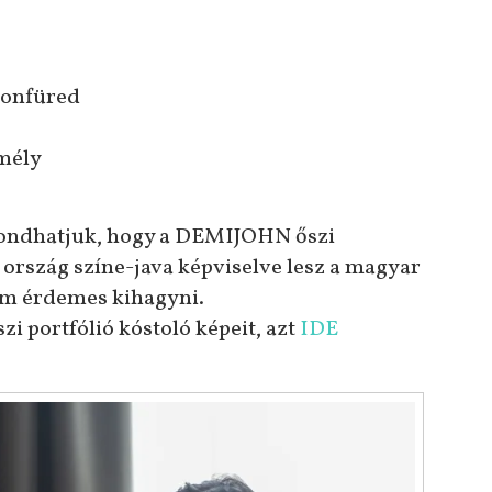
tonfüred
zmély
elmondhatjuk, hogy a DEMIJOHN őszi
 ország színe-java képviselve lesz a magyar
em érdemes kihagyni.
zi portfólió kóstoló képeit, azt
IDE