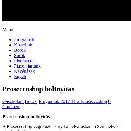
Menu
Programok
Kóstoltuk
Borok
Sörök
Pincészetek
Piacon jártunk
Kávéházak
Egyéb
Proseccoshop boltnyitás
Gasztrokult
Borok
,
Programok
2017-11-24
proseccoshop
0
Comment
Proseccoshop boltnyitás
A Proseccoshop végre üzletet nyit a belvárosban, a Semmelweis