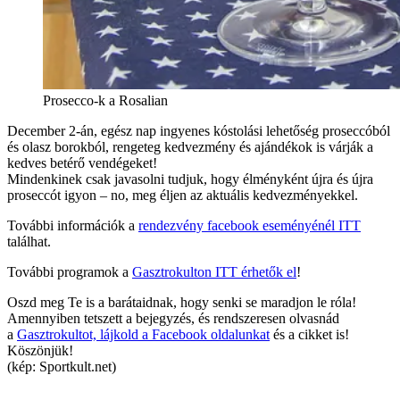
Prosecco-k a Rosalian
December 2-án, egész nap ingyenes kóstolási lehetőség proseccóból
és olasz borokból, rengeteg kedvezmény és ajándékok is várják a
kedves betérő vendégeket!
Mindenkinek csak javasolni tudjuk, hogy élményként újra és újra
proseccót igyon – no, meg éljen az aktuális kedvezményekkel.
További információk a
rendezvény facebook eseményénél ITT
találhat.
További programok a
Gasztrokulton ITT érhetők el
!
Oszd meg Te is a barátaidnak, hogy senki se maradjon le róla!
Amennyiben tetszett a bejegyzés, és rendszeresen olvasnád
a
Gasztrokultot, lájkold a Facebook oldalunkat
és a cikket is!
Köszönjük!
(kép: Sportkult.net)