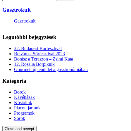
Gasztrokult
Gasztrokult
Legutóbbi bejegyzések
32. Budapest Borfesztivál
Belvárosi Sörfesztivál 2023
Borász a Teraszon – Zsirai Kata
12. Rosalia Borpiknik
Gourmet: új lendület a gasztronómiában
Kategória
Borok
Kávéházak
Kóstoltuk
Piacon jártunk
Programok
Sörök