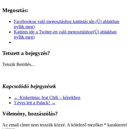
Megosztás:
Facebookon való megosztáshoz kattintás ide.(Új ablakban
nyílik meg)
Kattints ide a Twitter-en való megosztáshoz(Új ablakban
nyílik meg)
Tetszett a bejegyzés?
Tetszik
Betöltés...
Kapcsolódó bejegyzések
←
Kiskertpiac feat Chili – képekben
5 éves lett a Palack!
→
Vélemény, hozzászólás?
Az email címet nem tesszük közzé.
A kötelező mezőket
*
karakterrel