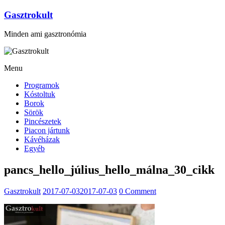
Gasztrokult
Minden ami gasztronómia
Menu
Programok
Kóstoltuk
Borok
Sörök
Pincészetek
Piacon jártunk
Kávéházak
Egyéb
pancs_hello_július_hello_málna_30_cikk
Gasztrokult
2017-07-03
2017-07-03
0 Comment