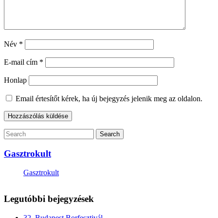
Név
*
E-mail cím
*
Honlap
Email értesítőt kérek, ha új bejegyzés jelenik meg az oldalon.
Gasztrokult
Gasztrokult
Legutóbbi bejegyzések
32. Budapest Borfesztivál