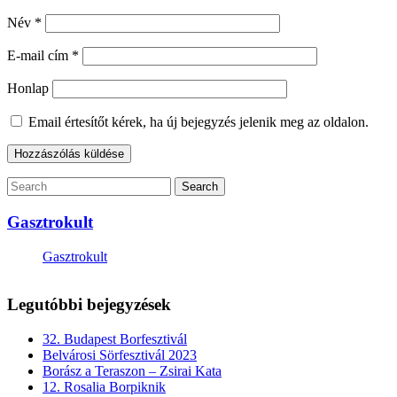
Név
*
E-mail cím
*
Honlap
Email értesítőt kérek, ha új bejegyzés jelenik meg az oldalon.
Gasztrokult
Gasztrokult
Legutóbbi bejegyzések
32. Budapest Borfesztivál
Belvárosi Sörfesztivál 2023
Borász a Teraszon – Zsirai Kata
12. Rosalia Borpiknik