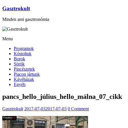
Gasztrokult
Minden ami gasztronómia
Menu
Programok
Kóstoltuk
Borok
Sörök
Pincészetek
Piacon jártunk
Kávéházak
Egyéb
pancs_hello_július_hello_málna_07_cikk
Gasztrokult
2017-07-03
2017-07-03
0 Comment