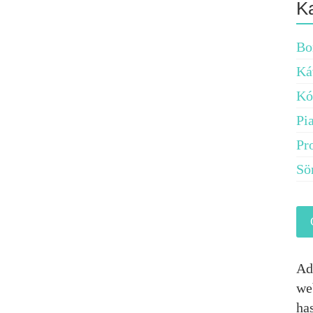
K
Bo
Ká
Kó
Pi
Pr
Sö
Ad
we
ha