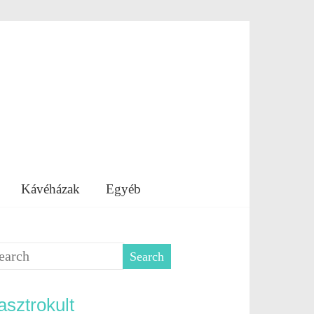
Kávéházak
Egyéb
sztrokult