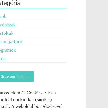
ategória
rok
véházak
stoltuk
acon jártunk
ogramok
rök
atvédelem és Cookie-k: Ez a
boldal cookie-kat (sütiket)
sznál. A weboldal böngészésével