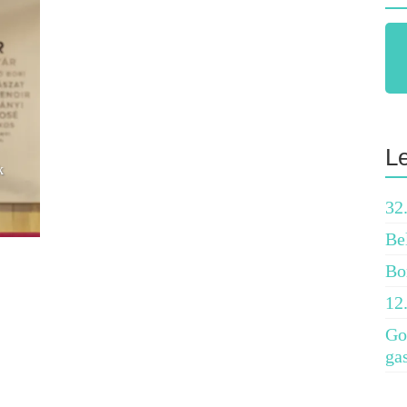
L
k
32
Be
Bo
12
Go
ga