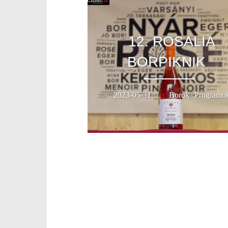
12. ROSALIA
BORPIKNIK
,
2023-05-31
Borok
Programo