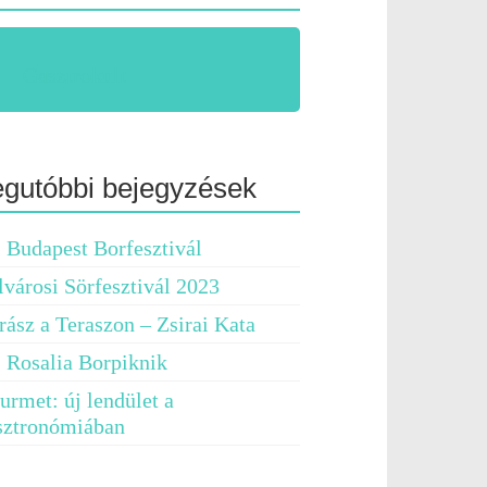
Gasztrokult
egutóbbi bejegyzések
. Budapest Borfesztivál
lvárosi Sörfesztivál 2023
rász a Teraszon – Zsirai Kata
. Rosalia Borpiknik
urmet: új lendület a
sztronómiában