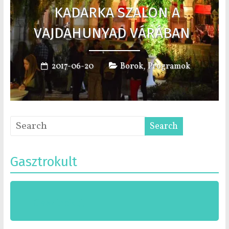
KADARKA SZALON A
VAJDAHUNYAD VÁRÁBAN
,
2017-06-20
Borok
Programok
Gasztrokult
Gasztrokult